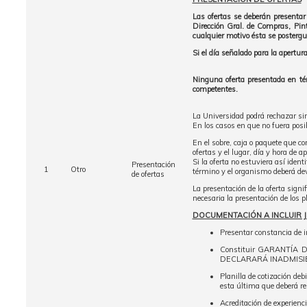
Las ofertas se deberán presenta
Dirección Gral. de Compras, Pint
cualquier motivo ésta se postergu
Si el día señalado para la apertur
Ninguna oferta presentada en tér
competentes.
La Universidad podrá rechazar sin 
En los casos en que no fuera posi
En el sobre, caja o paquete que co
ofertas y el lugar, día y hora de ap
Si la oferta no estuviera así iden
Presentación
1
Otro
término y el organismo deberá devo
de ofertas
La presentación de la oferta signi
necesaria la presentación de los pl
DOCUMENTACIÓN A INCLUIR 
Presentar constancia de 
Constituir GARANTÍ
DECLARARÁ INADMISIB
Planilla de cotización deb
esta última que deberá rep
Acreditación de experienci