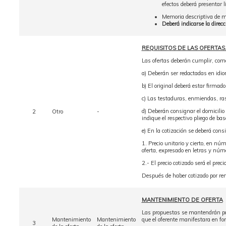
efectos deberá presentar 
Memoria descriptiva de ma
Deberá indicarse la direcc
REQUISITOS DE LAS OFERTAS
Las ofertas deberán cumplir, como
a) Deberán ser redactadas en idio
b) El original deberá estar firmado
c) Las testaduras, enmiendas, ras
d) Deberán consignar el domicilio 
2
Otro
-
indique el respectivo pliego de bas
e) En la cotización se deberá cons
1. Precio unitario y cierto, en núm
oferta, expresado en letras y núm
2.- El precio cotizado será el prec
Después de haber cotizado por reng
MANTENIMIENTO DE OFERTA
Las propuestas se mantendrán por 
Mantenimiento
Mantenimiento
que el oferente manifestara en fo
3