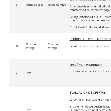
5
Forma de pago
Forma de Pago
En el caso de resultar adjudicado
transferencia del respectivo pago.
Se deja constancia que la Univer
organismo, se deberá informar est
Condición de la Universidad ante
PERÍODO DE PRESTACIÓN DEL
Plazo de
Plazo de
6
Período de prestación del servicio
entrega
entrega.
OPCIÓN DE PRÓRROGA
La Universidad se reserva el derech
7
Otro
-
EVALUACION DE OFERTAS
La Comisión Evaluadora emitirá u
El dictamen de evaluación deberá 
8
Otro
-
Durante ese término el expediente 