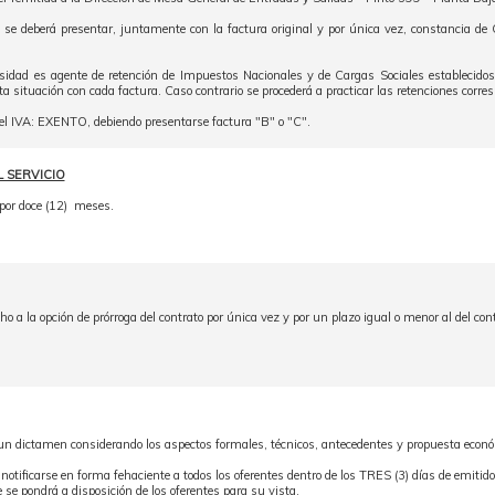
 se deberá presentar, juntamente con la factura original y por única vez, constancia de C
sidad es agente de retención de Impuestos Nacionales y de Cargas Sociales establecidos
a situación con cada factura. Caso contrario se procederá a practicar las retenciones corr
 el IVA: EXENTO, debiendo presentarse factura "B" o "C".
 SERVICIO
: por doce (12) meses.
o a la opción de prórroga del contrato por única vez y por un plazo igual o menor al del contr
n dictamen considerando los aspectos formales, técnicos, antecedentes y propuesta económ
notificarse en forma fehaciente a todos los oferentes dentro de los TRES (3) días de emitid
se pondrá a disposición de los oferentes para su vista.