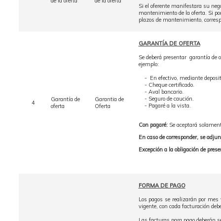
de la oferta
de la oferta
Si el oferente manifestara su nega
mantenimiento de la oferta. Si por
plazos de mantenimiento, correspo
GARANTÍA DE OFERTA
Se deberá presentar garantía de of
ejemplo:
- En efectivo, mediante deposito
- Cheque certificado.
- Aval bancario.
- Seguro de caución.
Garantía de
Garantia de
4
- Pagaré a la vista.
oferta
Oferta
Con pagaré:
Se aceptará solament
En caso de corresponder, se adjun
Excepción a la obligación de prese
FORMA DE PAGO
Los pagos se realizarán por mes v
vigente, con cada facturación deb
Las facturas para pago deberán se