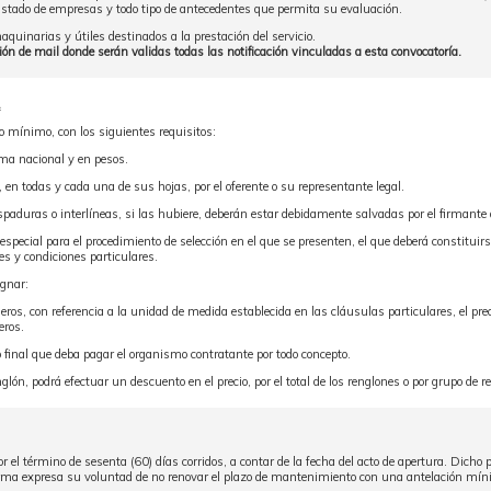
listado de empresas y todo tipo de antecedentes que permita su evaluación.
quinarias y útiles destinados a la prestación del servicio.
ión de mail donde serán validas todas las notificación vinculadas a esta convocatoría.
.
 mínimo, con los siguientes requisitos:
ma nacional y en pesos.
, en todas y cada una de sus hojas, por el oferente o su representante legal.
paduras o interlíneas, si las hubiere, deberán estar debidamente salvadas por el firmante d
especial para el procedimiento de selección en el que se presenten, el que deberá constituirs
es y condiciones particulares.
ignar:
eros, con referencia a la unidad de medida establecida en las cláusulas particulares, el prec
eros.
io final que deba pagar el organismo contratante por todo concepto.
lón, podrá efectuar un descuento en el precio, por el total de los renglones o por grupo de r
el término de sesenta (60) días corridos, a contar de la fecha del acto de apertura. Dicho
rma expresa su voluntad de no renovar el plazo de mantenimiento con una antelación mínim