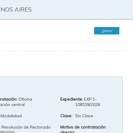
ENOS AIRES
V
olver
ratación:
Oficina
Expediente:
EXP:1-
ación central
108339/2026
 Modalidad
Clase:
Sin Clase
:
Resolución de Rectorado
Motivo de contratación
28/2016
directa: