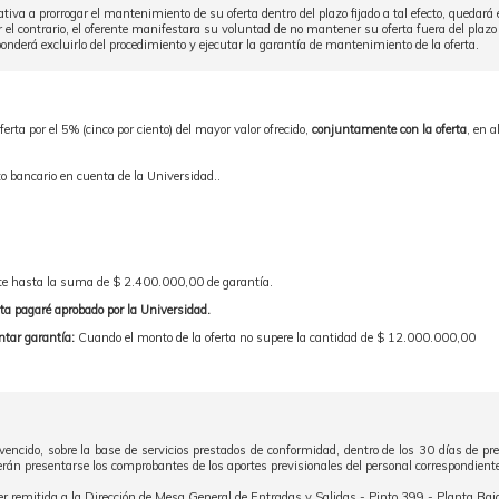
tiva a prorrogar el mantenimiento de su oferta dentro del plazo fijado a tal efecto, quedará 
 el contrario, el oferente manifestara su voluntad de no mantener su oferta fuera del plazo f
nderá excluirlo del procedimiento y ejecutar la garantía de mantenimiento de la oferta.
erta por el 5% (cinco por ciento) del mayor valor ofrecido,
conjuntamente con la oferta
, en 
 bancario en cuenta de la Universidad..
e hasta la suma de $ 2.400.000,00 de garantía.
ta pagaré aprobado por la Universidad.
ntar garantía:
Cuando el monto de la oferta no supere la cantidad de $ 12.000.000,00
encido, sobre la base de servicios prestados de conformidad, dentro de los 30 días de pres
erán presentarse los comprobantes de los aportes previsionales del personal correspondient
r remitida a la Dirección de Mesa General de Entradas y Salidas - Pinto 399 - Planta Baj