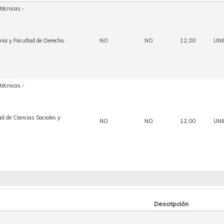
 técnicas.-
ia y Facultad de Derecho.
NO
NO
12,00
UN
 técnicas.-
d de Ciencias Sociales y
NO
NO
12,00
UN
Descripción