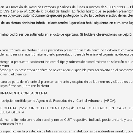
r en la Dirección de Mesa de Entradas y Salidas de lunes a viernes de 9:00 a 12:00 - P
o 399 1er piso of. 120 de la ciudad de Tandil. La fecha hasta que se pueden presentar of
e, en cuyo caso automáticamente quedará postergado hasta la apertura efectiva de las ofer
a de las ofertas deviniera inhábil, el acto tendrá lugar el día hábil siguiente, en el mismo l
mino podrá ser desestimada en el acto de apertura. Si hubiere observaciones se dejará c
más trámite las ofertas que se pretendan presentar fuera del término fijado en la convocato
ble rechazar sin más trámite la oferta presentada fuera de término, el organismo deberá de
ntenga la propuesta, se deberá indicar: el tipo y número de procedimiento de selección a que
ertura.
tificada y aún presentada en término no estuviere disponible para ser abierta en el momento
lverla al oferente.
ficará de parte del oferente el pleno conocimiento y aceptación de las normas y cláusulas que
iegos firmados junto con la oferta.
JUNTAMENTE CON LA OFERTA.
inscripción emitido por la Agencia de Recaudación y Control Aduanero (ARCA).
A DE OFERTA por el CINCO POR CIENTO (5%) del TOTAL OFERTADO. EN CA
LE LA OFERTA.
idamente firmada con razón social y nro de CUIT respectivo, indicado precio unitario y tota
etirse en letras.
a específica en la prestación de tales servicios, en instalaciones de naturaleza similar, cu