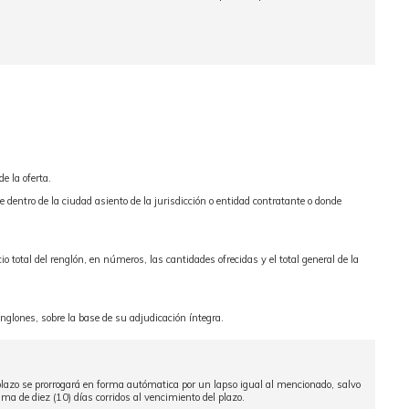
e la oferta.
e dentro de la ciudad asiento de la jurisdicción o entidad contratante o donde
io total del renglón, en números, las cantidades ofrecidas y el total general de la
englones, sobre la base de su adjudicación íntegra.
 plazo se prorrogará en forma autómatica por un lapso igual al mencionado, salvo
a de diez (10) días corridos al vencimiento del plazo.