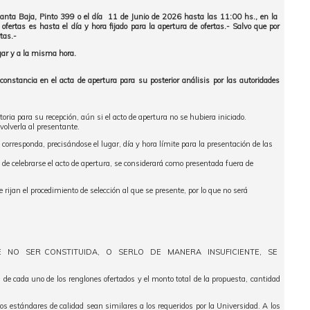
lanta Baja, Pinto 399 o el día 11 de Junio de 2026 hasta las 11:00 hs., en la
ertas es hasta el día y hora fijado para la apertura de ofertas.- Salvo que por
tas.-
ugar y a la misma hora.
onstancia en el acta de apertura para su posterior análisis por las autoridades
ria para su recepción, aún si el acto de apertura no se hubiera iniciado.
volverla al presentante.
 corresponda, precisándose el lugar, día y hora límite para la presentación de las
 de celebrarse el acto de apertura, se considerará como presentada fuera de
 rijan el procedimiento de selección al que se presente, por lo que no será
SO DE NO SER CONSTITUIDA, O SERLO DE MANERA INSUFICIENTE, SE
l de cada uno de los renglones ofertados y el monto total de la propuesta, cantidad
yos estándares de calidad sean similares a los requeridos por la Universidad. A los