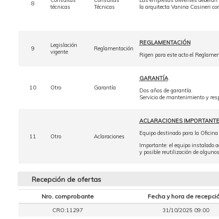
Consultas
Consultas
Las empresas oferentes deberán f
8
técnicas
Técnicas
la arquitecta Vanina Casineri cor
REGLAMENTACIÓN
Legislación
9
Reglamentación
vigente
Rigen para este acto el Reglam
GARANTÍA
10
Otro
Garantía
Dos años de garantía.
Servicio de mantenimiento y resp
ACLARACIONES IMPORTANT
Equipo destinado para la Oficina 
11
Otro
Aclaraciones
Importante: el equipo instalado a
y posible reutilización de alguno
Recepción de ofertas
Nro. comprobante
Fecha y hora de recepci
CRO:11297
31/10/2025 09:00