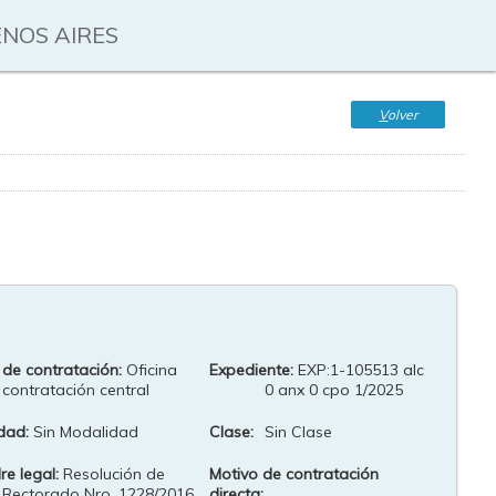
ENOS AIRES
V
olver
 de contratación:
Oficina
Expediente:
EXP:1-105513 alc
contratación central
0 anx 0 cpo 1/2025
dad:
Sin Modalidad
Clase:
Sin Clase
e legal:
Resolución de
Motivo de contratación
Rectorado Nro. 1228/2016
directa: