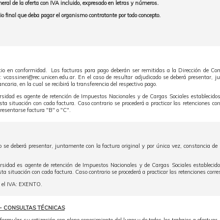
eneral de la oferta con IVA incluido, expresado en letras y números.
ecio final que deba pagar el organismo contratante por todo concepto.
icio en conformidad. Las facturas para pago deberán ser remitidas a la Dirección de Comp
o: vcassineri@rec.unicen.edu.ar. En el caso de resultar adjudicado se deberá presentar, 
ancaria, en la cual se recibirá la transferencia del respectivo pago.
rsidad es agente de retención de Impuestos Nacionales y de Cargas Sociales establecido
ta situación con cada factura. Caso contrario se procederá a practicar las retenciones c
resentarse factura "B" o "C".
o se deberá presentar, juntamente con la factura original y por única vez, constancia de C
.
rsidad es agente de retención de Impuestos Nacionales y de Cargas Sociales establecido
ta situación con cada factura. Caso contrario se procederá a practicar las retenciones corr
e el IVA: EXENTO.
- CONSULTAS TÉCNICAS