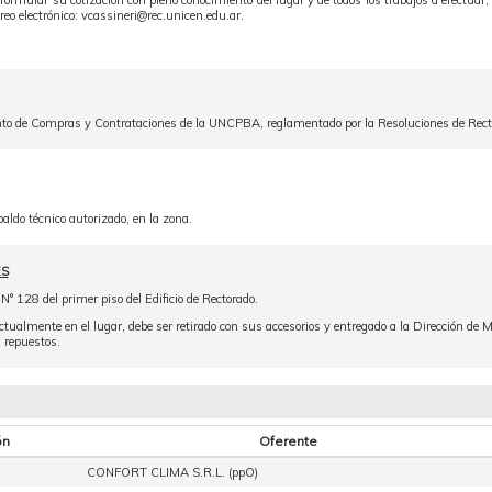
ormular su cotización con pleno conocimiento del lugar y de todos los trabajos a efectuar, 
reo electrónico: vcassineri@rec.unicen.edu.ar.
ento de Compras y Contrataciones de la UNCPBA, reglamentado por la Resoluciones de R
aldo técnico autorizado, en la zona.
ES
N° 128 del primer piso del Edificio de Rectorado.
ctualmente en el lugar, debe ser retirado con sus accesorios y entregado a la Dirección de 
s repuestos.
ón
Oferente
CONFORT CLIMA S.R.L. (ppO)