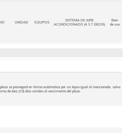
SISTEMA DE AIRE
Bien
,00
UNIDAD
EQUIPOS
ACONDICIONADO (4.3.7.06235)
de uso
o plazo se prorrogará en forma autómatica por un lapso igual al mencionado, salvo
a de diez (10) días corridos al vencimiento del plazo.