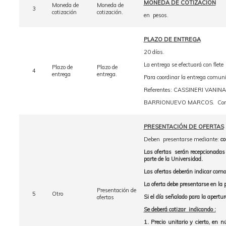
MONEDA DE COTIZACIÓN
Moneda de
Moneda de
3
cotización
cotización.
en pesos.
PLAZO DE ENTREGA
20 días.
La entrega se efectuará con flet
Plazo de
Plazo de
4
entrega
entrega.
Para coordinar la entrega comun
Referentes: CASSINERI VANINA. C
BARRIONUEVO MARCOS. Correo e
PRESENTACIÓN DE OFERTAS
Deben presentarse mediante:
co
Las ofertas serán recepcionadas 
parte de la Universidad.
Las ofertas deberán indicar com
La oferta debe presentarse en la 
Presentación de
5
Otro
Si el día señalado para la apertur
ofertas
Se deberá cotizar indicando :
1. Precio unitario y cierto, en 