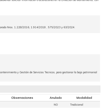
debiendo solicitar información o aclaraciones en la Dirección de Manteniiento, con
ectorado Nros. 1.228/2016, 1.914/2018 , 575/2023 y 63/2024.
Mantenimiento y Gestión de Servicios Tecnicos, para gestionar la baja patrimonial
Observaciones
Anulado
Modalidad
NO
Tradicional