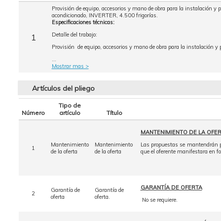
Provisión de equipo, accesorios y mano de obra para la instalación y
acondicionado, INVERTER, 4.500 frigorías.
Especificaciones técnicas:
Detalle del trabajo:
1
Provisión de equipo, accesorios y mano de obra para la instalación 
...
Mostrar mas >
Artículos del pliego
Tipo de
Número
artículo
Título
MANTENIMIENTO DE LA OFE
Mantenimiento
Mantenimiento
Las propuestas se mantendrán por
1
de la oferta
de la oferta
que el oferente manifestara en f
GARANTÍA DE OFERTA
Garantía de
Garantía de
2
oferta
oferta.
No se requiere.