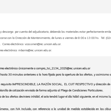
e y descarga por cuenta del adjudicatario, debiendo los materiales estar perfectamente emb
icarse con la Dirección de Mantenimiento, de lunes a viernes de 8:00 a 13:00 hs. Tel: (
orreo electrónico: vcassineri@rec.unicen.edu.ar.
lectrónico: mbarrio@rec.unicen.edu.ar.
rreo electrónico únicamente a compra_tsi_2134_2025@rec.unicen.edu.ar
hasta 30 minutos anteriores a la hora fijada para la apertura de las ofertas, y asimismo se
o requisito IMPRESCINDIBLE, LA RAZÓN SOCIAL, EL CUIT RESPECTIVO y dirección de correo 
planilla de cotización enviada de forma adjunta al Pliego de Condiciones Particulares.
a de las ofertas deviniera inhábil, el acto tendrá lugar el día hábil siguiente, en el mismo 
números, con IVA Incluido, con referencia a la unidad de medida establecida en las cláus