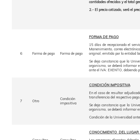
cantidades ofrecidas y el total g
2.- El precio cotizado, será el pr
FORMA DE PAGO
15 días de recepcionado el serv
Manenimiento, correo electrónic
6
Forma de pago
Forma de pago
original, emitida por la entidad b
Se deja constancia que la Unive
organismo, se deberá informar es
ante el IVA: EXENTO, debiendo p
CONDICIÓN IMPOSITIVA
En el caso de resultar adjudicad
transferencia del respectivo pago
Condición
7
Otro
impositiva
Se deja constancia que la Unive
organismo, se deberá informar es
Condición de la Universidad ant
CONOCIMIENTO DEL LUGAR 