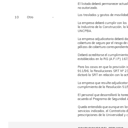
El listado deberá permanecer actuali
no autorizado.
Los traslados y gastos de movilidad 
10
Otro
-
La empresa deberá cumplir con los 
la Industria de la Construcción, la
UNCPBA.
La empresa adjudicataria deberá dar
cobertura de seguro por el riesgo de
pólizas de cobertura correspondientes
Deberá acreditarse el cumplimiento 
establecidos en la RG (A.F.I.P.) 167
Para los casos en que la provisión 
911/96, la Resoluciones SRT Nº 2
dictará la SRT en relación con la ac
La empresa que resulte adjudicatari
cumplimiento de la Resolución 51/9
El personal que desarrollará la tare
acuerdo al Programa de Seguridad 
Queda entendido que aunque en las p
servicios indicados, el Contratista
prescripciones de la Universidad y 