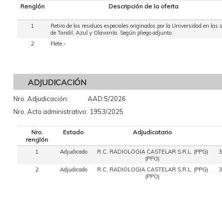
Renglón
Descripción de la oferta
1
Retiro de los residuos especiales originados por la Universidad en las 
de Tandil, Azul y Olavarría. Según pliego adjunto.
2
Flete.-
ADJUDICACIÓN
Nro. Adjudicación:
AAD:5/2026
Nro. Acto administrativo:
1953/2025
Nro.
Estado
Adjudicatario
renglón
1
Adjudicado
R.C. RADIOLOGIA CASTELAR S.R.L. (PPG)
3
(PPO)
2
Adjudicado
R.C. RADIOLOGIA CASTELAR S.R.L. (PPG)
3
(PPO)