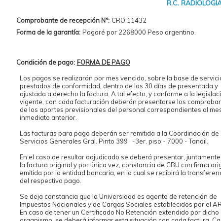
R.C. RADIOLOGIA
Comprobante de recepción N°:
CRO:11432
Forma de la garantía:
Pagaré por 2268000 Peso argentino.
Condición de pago:
FORMA DE PAGO
Los pagos se realizarán por mes vencido, sobre la base de servici
prestados de conformidad, dentro de los 30 días de presentada y
ajustada a derecho la factura. A tal efecto, y conforme a la legislac
vigente, con cada facturación deberán presentarse los comproba
de los aportes previsionales del personal correspondientes al me
inmediato anterior.
Las facturas para pago deberán ser remitida a la Coordinación de
Servicios Generales Gral. Pinto 399 -3er. piso - 7000 - Tandil.
En el caso de resultar adjudicado se deberá presentar, juntamente
la factura original y por única vez, constancia de CBU con firma orig
emitida por la entidad bancaria, en la cual se recibirá la transferen
del respectivo pago.
Se deja constancia que la Universidad es agente de retención de
Impuestos Nacionales y de Cargas Sociales establecidos por el A
En caso de tener un Certificado No Retención extendido por dicho
organismo, se deberá informar esta situación con cada factura. C