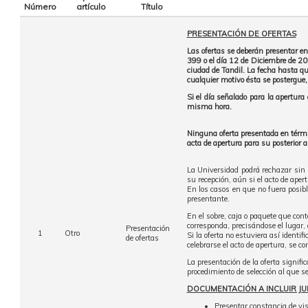
Número
artículo
Título
PRESENTACIÓN DE OFERTAS
Las ofertas se deberán presentar en
399 o el día 12 de Diciembre de 20
ciudad de Tandil. La fecha hasta que
cualquier motivo ésta se postergue,
Si el día señalado para la apertura 
misma hora.
Ninguna oferta presentada en términ
acta de apertura para su posterior 
La Universidad podrá rechazar sin 
su recepción, aún si el acto de aper
En los casos en que no fuera posibl
presentante.
En el sobre, caja o paquete que cont
corresponda, precisándose el lugar, d
Presentación
1
Otro
Si la oferta no estuviera así ident
de ofertas
celebrarse el acto de apertura, se c
La presentación de la oferta signifi
procedimiento de selección al que se
DOCUMENTACIÓN A INCLUIR JU
Presentar constancia de vis