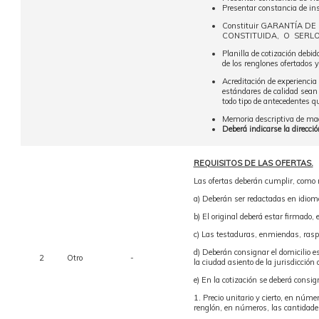
Presentar constancia de in
Constituir GARANTÍA D
CONSTITUIDA, O SERLO
Planilla de cotización debi
de los renglones ofertados y
Acreditación de experiencia 
estándares de calidad sean 
todo tipo de antecedentes q
Memoria descriptiva de maqu
Deberá indicarse la direcci
REQUISITOS DE LAS OFERTAS.
Las ofertas deberán cumplir, como 
a) Deberán ser redactadas en idiom
b) El original deberá estar firmado,
c) Las testaduras, enmiendas, raspa
d) Deberán consignar el domicilio es
2
Otro
-
la ciudad asiento de la jurisdicción
e) En la cotización se deberá consig
1. Precio unitario y cierto, en númer
renglón, en números, las cantidades 