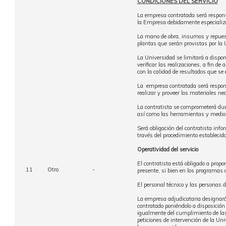
CONDICIONES DEL SERVICIO
La empresa contratada será responsa
la Empresa debidamente especializ
La mano de obra, insumos y repuesto
plantas que serán provistas por la 
La Universidad se limitará a dispone
verificar las realizaciones, a fin d
con la calidad de resultados que se 
La empresa contratada será responsa
realizar y proveer los materiales n
La contratista se comprometerá dura
así como las herramientas y medios 
Será obligación del contratista info
través del procedimiento estableci
Operatividad del servicio
El contratista está obligado a propon
11
Otro
-
presente, si bien en los programas 
El personal técnico y las personas d
La empresa adjudicataria designará 
contratado poniéndolo a disposición
igualmente del cumplimiento de las o
peticiones de intervención de la Uni