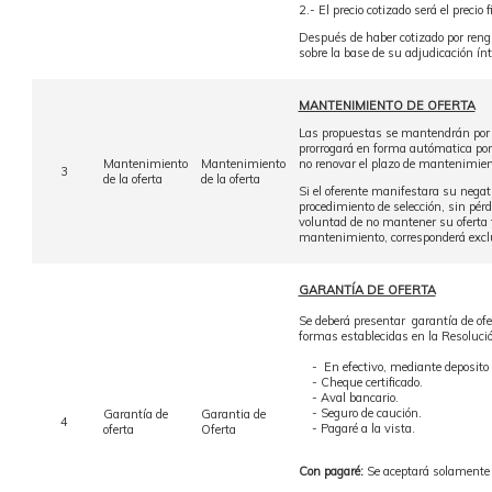
2.- El precio cotizado será el preci
Después de haber cotizado por rengló
sobre la base de su adjudicación ínt
MANTENIMIENTO DE OFERTA
Las propuestas se mantendrán por el
prorrogará en forma autómatica por
Mantenimiento
Mantenimiento
no renovar el plazo de mantenimient
3
de la oferta
de la oferta
Si el oferente manifestara su negati
procedimiento de selección, sin pérd
voluntad de no mantener su oferta fu
mantenimiento, corresponderá exclui
GARANTÍA DE OFERTA
Se deberá presentar garantía de ofer
formas establecidas en la Resoluci
- En efectivo, mediante deposito b
- Cheque certificado.
- Aval bancario.
- Seguro de caución.
Garantía de
Garantia de
4
- Pagaré a la vista.
oferta
Oferta
Con pagaré:
Se aceptará solamente