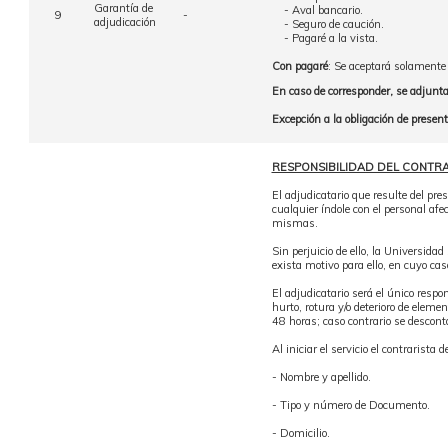
Garantía de
- Aval bancario.
9
-
adjudicación
- Seguro de caución.
- Pagaré a la vista.
Con pagaré
: Se aceptará solamente
En caso de corresponder, se adjunta
Excepción a la obligación de presen
RESPONSIBILIDAD DEL CONTRA
El adjudicatario que resulte del pre
cualquier índole con el personal afe
mismas.
Sin perjuicio de ello, la Universidad
exista motivo para ello, en cuyo c
El adjudicatario será el único respo
hurto, rotura y/o deterioro de eleme
48 horas; caso contrario se descont
Al iniciar el servicio el contrarista
- Nombre y apellido.
- Tipo y número de Documento.
- Domicilio.