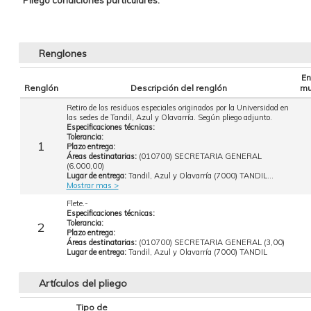
Pliego condiciones particulares:
Renglones
En
Renglón
Descripción del renglón
mu
Retiro de los residuos especiales originados por la Universidad en
las sedes de Tandil, Azul y Olavarría. Según pliego adjunto.
Especificaciones técnicas:
Tolerancia:
1
Plazo entrega:
Áreas destinatarias:
(010700) SECRETARIA GENERAL
(6.000,00)
Lugar de entrega:
Tandil, Azul y Olavarría (7000) TANDIL...
Mostrar mas >
Flete.-
Especificaciones técnicas:
Tolerancia:
2
Plazo entrega:
Áreas destinatarias:
(010700) SECRETARIA GENERAL (3,00)
Lugar de entrega:
Tandil, Azul y Olavarría (7000) TANDIL
Artículos del pliego
Tipo de