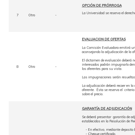
OPCIÓN DE PRÓRROGA
La Universidad se reserva el derecho 
7
Otro
-
EVALUACION DE OFERTAS
La Comisión Evaluadora emitirá un
aconsejando la adjudicación de la o
El dictamen de evaluación deberá no
interesados podrán impugnarlo dentr
8
Otro
-
los oferentes para su vista.
Las impugnaciones serán resueltas 
La adjudicación deberá recaer en la 
oferente. Ésta se reserva el criteri
sobre el precio.
GARANTÍA DE ADJUDICACIÓN
Se deberá presentar garantía de adj
establecidas en la Resolución de R
- En efectivo, mediante deposito b
- Cheque certificado.