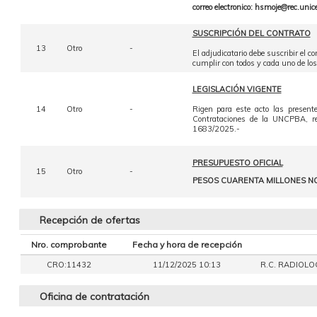
correo electronico: hsmoje@rec.unic
SUSCRIPCIÓN DEL CONTRATO
13
Otro
-
El adjudicatario debe suscribir el co
cumplir con todos y cada uno de los re
LEGISLACIÓN VIGENTE
14
Otro
-
Rigen para este acto las presen
Contrataciones de la UNCPBA, r
1683/2025.-
PRESUPUESTO OFICIAL
15
Otro
-
PESOS CUARENTA MILLONES NOV
Recepción de ofertas
Nro. comprobante
Fecha y hora de recepción
CRO:11432
11/12/2025 10:13
R.C. RADIOLOG
Oficina de contratación