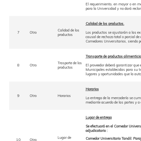
El requerimiento, en mayor o en me
para la Universidad y no dará recla
Calidad de los productos.
Calidad de los
7
Otro
Los productos se ajustarán a las ex
productos
causal de rechazo total o parcial de
Comedores Universitarios, siendo pa
Transporte de productos alimentici
Trasporte de los
8
Otro
El proveedor deberá garantizar que 
productos
Municipales establecidas para su tr
lugares y oportunidades que la autor
Horarios
9
Otro
Horarios
La entrega de la mercadería se cumpl
mediante acuerdo de las partes y a 
Lugar de entrega
Se efectuará en el Comedor Universi
adjudicatario :
Lugar de
Comedor Universitario Tandil: Para
10
Otro