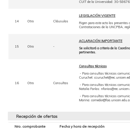
CUIT de la Universidad: 30-5867
LEGISLACIÓN VIGENTE
14
Otro
Cláusulas
Rigen para este acto las presentes
Contrataciones de la UNCPBA, reg
ACLARACIÓN IMPORTANTE
15
Otro
-
Se solicitará a criterio de la Coor
pertinentes.
Consultas técnicas
- Para consultas técnicas comunic
Curuchet: ccuruchet@rec.unicen.ed
16
Otro
Consultas
- Para consultas técnicas comunic
Natalia Farías: nfarias@rec.unice
- Para consultas técnicas comunic
Marina: comedor@faa.unicen.edu.a
Recepción de ofertas
Nro. comprobante
Fecha y hora de recepción