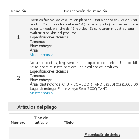
Renglón
Descripción del renglón
Ravioles frescos, de verdura, en plancha. Una plancha equivale a una
unidad. Cada plancha contiene 48 (cuarenta y ocho) ravioles, en caja o
bolsa. Unidad: plancha de 48 ravioles. Se solicitaran muestras para
evaluar la calidad del producto.
1
Especificaciones técnicas:
Tolerancia:
Plazo entrega:
Áreas
...
Mostrar mas >
Ñoquis precocidos, largo vencimiento, apto para congelado. Unidad: kilo
Se solicitara muestra para evaluar la calidad del producto.
Especificaciones técnicas:
Tolerancia:
2
Plazo entrega:
Áreas destinatarias:
C. U. - COMEDOR TANDIL (310101) (1.000,00)
Lugar de entrega:
Paraje Arroyo Seco (7000) TANDIL...
Mostrar mas >
Artículos del pliego
Tipo de
Número
artículo
Título
Presentación de ofertas