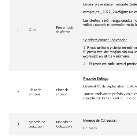
Deben presentarse mediante:
corr
compra_tsi_2077_2025@rec.unice
Las ofertas serán recepcionadas has
válidas cuando el proveedor reciba l
Presentación
1
Otro
de ofertas
Se deberá cotizar indicando :
1. Precio unitario y cierto, en núme
El precio total del renglón con IVA i
expresado en letras y números.
2.- El precio cotizado, será el preci
Plazo de Entrega
Desde el 01 de Septiembre hasta e
Plazo de
Plazo de
2
Transcurrido dicho período y en el 
entrega
entrega
cumplir con la totalidad adjudicad
Moneda de Cotizacion.
Moneda de
Moneda de
3
cotización
Cotizacion
En pesos.