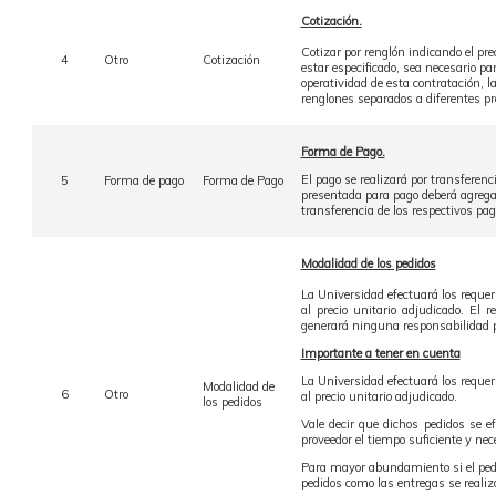
Cotización.
Cotizar por renglón indicando el pre
4
Otro
Cotización
estar especificado, sea necesario pa
operatividad de esta contratación, la
renglones separados a diferentes pr
Forma de Pago.
El pago se realizará por transferenc
5
Forma de pago
Forma de Pago
presentada para pago deberá agregar
transferencia de los respectivos pag
Modalidad de los pedidos
La Universidad efectuará los requer
al precio unitario adjudicado. El 
generará ninguna responsabilidad p
Importante a tener en cuenta
La Universidad efectuará los requer
Modalidad de
6
Otro
al precio unitario adjudicado.
los pedidos
Vale decir que dichos pedidos se ef
proveedor el tiempo suficiente y ne
Para mayor abundamiento si el pedid
pedidos como las entregas se realiz