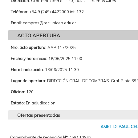
Dirección:
Gral. Pinto 399 of. 120, TANDIL, Buenos Aires
Teléfono:
+54 9 (249) 4422000 int. 132
Email:
compras@rec.unicen.edu.ar
ACTO APERTURA
Nro. acto apertura:
AAP:117/2025
Fecha y hora inicio:
18/06/2025 11:00
Hora finalización:
18/06/2025 11:30
Lugar de apertura:
DIRECCIÓN GRAL. DE COMPRAS. Gral. Pinto 399 
Oficina:
120
Estado:
En adjudicación
Ofertas presentadas
AMET DI PAUL CEL
Comprobante de recepción N°:
CRO:10943