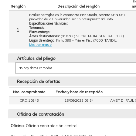
E
Renglón
Descripción del renglón
mu
Realizar arreglos en la camioneta Fiat Strada, patente KHN 061,
propiedad de la Universidad según presupuesto adjunto
Especificaciones técnicas:
Tolerancia:
1
Plazo entrega:
Áreas destinatarias:
(010700) SECRETARIA GENERAL (1,00)
Lugar de entrega:
Pinto 399 - Primer Piso (7000) TANDIL...
Mostrar mas >
Artículos del pliego
No hay datos cargados
Recepción de ofertas
Nro. comprobante
Fecha y hora de recepción
CRO:10943
18/06/2025 08:34
AMET DI PAUL C
Oficina de contratación
Oficina:
Oficina contratación central